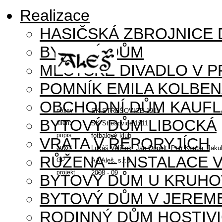
Realizace
HASIČSKÁ ZBROJNICE
BYTOVÝ DŮM
MĚSTSKÉ DIVADLO V P
POMNÍK EMILA KOLBE
OBCHODNÍ DŮM KAUFL
název
SK STŘEŠOVICE 1911
BYTOVÝ DŮM LIBOCKÁ
klient
SK Střešovice 1911
popis
fotbalový klub
VRATA V ŘEPORYJÍCH
autoři
Lukáš Velíšek, Jan Oppelt, Petr Kouba, Jaku
RŮŽENA – INSTALACE 
GP
AA Aleš, s.r.o.
projekt
2008 - 09
BYTOVÝ DŮM U KRUHO
BYTOVÝ DŮM V JEREM
RODINNÝ DŮM HOSTIV