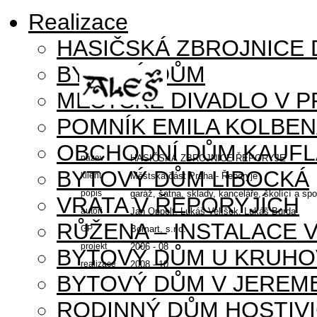
Realizace
HASIČSKÁ ZBROJNICE
BYTOVÝ DŮM
MĚSTSKÉ DIVADLO V P
POMNÍK EMILA KOLBE
OBCHODNÍ DŮM KAUFL
název
HASIČSKÁ ZBROJNICE ŘEPORYJE
BYTOVÝ DŮM LIBOCKÁ
klient
Městská část Praha - Řeporyje
popis
garáž, šatna, sklady, kanceláře, školící a s
VRATA V ŘEPORYJÍCH
autoři
Jan Oppelt, Lukáš Velíšek, Lukáš Burda
RŮŽENA – INSTALACE 
GP
Bomart, s.r.o.
projekt
2006 - 08
BYTOVÝ DŮM U KRUHO
realizace
2008 - 10
BYTOVÝ DŮM V JEREM
RODINNÝ DŮM HOSTIV