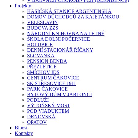
V BARVÁCH CHOROBNÝCH (DEKADENCE)
Projekty
HASIČSKÁ STANICE ARGENTINSKÁ
DOMOV DŮCHODCŮ ZA KAJETÁNKOU
VELESLAVÍN
BUDOVA ZZS
NÁRODNÍ KNIHOVNA NA LETNÉ
ŠKOLA DOLNÍ POČERNICE
HOLUBICE
DENNÍ STACIONÁŘ ŘÍČANY
SLOVANKA
PENSION BENDA
PŘEZLETICE
SMÍCHOV IDS
CENTRUM ČAKOVICE
SK STŘEŠOVICE 1911
PARK ČAKOVICE
BYTOVÝ DŮM V JABLONCI
PODLUŽÍ
VÝTOŇSKÝ MOST
POD VIADUKTEM
DRNOVSKÁ
OPATOV
Blbost
Kontakty