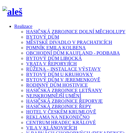
Realizace
HASIČSKÁ ZBROJNICE DOLNÍ MĚCHOLUPY
BYTOVÝ DŮM
MĚSTSKÉ DIVADLO V PRACHATICÍCH
POMNÍK EMILA KOLBENA
OBCHODNÍ DŮM KAUFLAND - PODBABA
BYTOVÝ DŮM LIBOCKÁ
VRATA V ŘEPORYJÍCH
RŮŽENA – INSTALACE VÝSTAVY
BYTOVÝ DŮM U KRUHOVKY
BYTOVÝ DŮM V JEREMENKOVĚ
RODINNÝ DŮM HOSTIVICE
HASIČSKÁ ZBROJNICE LETŇANY
NEJSKROMNĚJŠÍ UMĚNÍ
HASIČSKÁ ZBROJNICE ŘEPORYJE
HASIČSKÁ ZBROJNICE ŘEPY
HOTEL V ČESKÉM KRUMLOVĚ
REKLAMA NA NEKONEČNO
CENTRUM HRADEC KRÁLOVÉ
VILA V KLÁNOVICÍCH