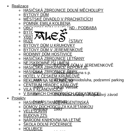
Realizace
HASIČSKÁ ZBROJNICE DOLNÍ MĚCHOLUPY
BYTOVÝ DŮM
MĚSTSKÉ DIVADLO V PRACHATICÍCH
POMNÍK EMILA KOLBENA
OBCHODNÍ DŮM KAUFLAND - PODBABA
BYTOVÝ DŮM LIBOCKÁ
VRATA V ŘEPORYJÍCH
RŮŽENA – INSTALACE VÝSTAVY
BYTOVÝ DŮM U KRUHOVKY
BYTOVÝ DŮM V JEREMENKOVĚ
RODINNÝ DŮM HOSTIVICE
HASIČSKÁ ZBROJNICE LETŇANY
NEJSKROMNĚJŠÍ UMĚNÍ
název
BYTOVÝ DŮM V JEREMENKOVĚ
HASIČSKÁ ZBROJNICE ŘEPORYJE
HASIČSKÁ ZBROJNICE ŘEPY
klient
Česká pojišťovna s.p.
HOTEL V ČESKÉM KRUMLOVĚ
popis
40 bytů, samoobsluha, podzemní parking
REKLAMA NA NEKONEČNO
CENTRUM HRADEC KRÁLOVÉ
autoři
Lukáš Velíšek
VILA V KLÁNOVICÍCH
V BARVÁCH CHOROBNÝCH (DEKADENCE)
GP
VHJ Vodní stavby - Projektový závod
Projekty
projekt
1988-91
HASIČSKÁ STANICE ARGENTINSKÁ
DOMOV DŮCHODCŮ ZA KAJETÁNKOU
realizace
1993
VELESLAVÍN
BUDOVA ZZS
NÁRODNÍ KNIHOVNA NA LETNÉ
ŠKOLA DOLNÍ POČERNICE
HOLUBICE