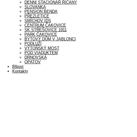
DENNÍ STACIONÁŘ ŘÍČANY
SLOVANKA
PENSION BENDA
PŘEZLETICE
SMÍCHOV IDS
CENTRUM ČAKOVICE
SK STŘEŠOVICE 1911
PARK ČAKOVICE
BYTOVÝ DŮM V JABLONCI
PODLUŽÍ
VÝTOŇSKÝ MOST
POD VIADUKTEM
DRNOVSKÁ
OPATOV
Blbost
Kontakty