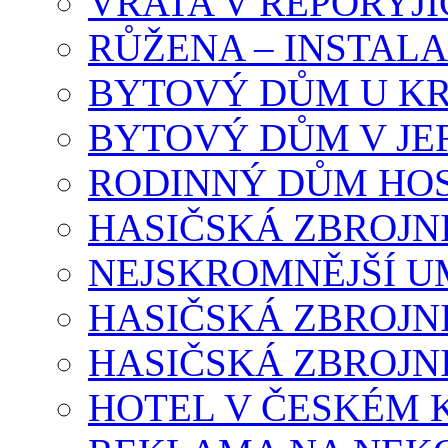
VRATA V ŘEPORYJÍ
RŮŽENA – INSTAL
BYTOVÝ DŮM U K
BYTOVÝ DŮM V J
RODINNÝ DŮM HOS
HASIČSKÁ ZBROJN
NEJSKROMNĚJŠÍ U
HASIČSKÁ ZBROJN
HASIČSKÁ ZBROJN
HOTEL V ČESKÉM