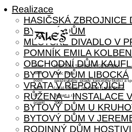
Realizace
HASIČSKÁ ZBROJNICE
BYTOVÝ DŮM
MĚSTSKÉ DIVADLO V P
POMNÍK EMILA KOLBE
OBCHODNÍ DŮM KAUFL
název
HASIČSKÁ STANICE ARGENTINSKÁ
BYTOVÝ DŮM LIBOCKÁ
klient
Obec Praha
popis
garáže, šatny, sklady, kanceláře, školící a s
VRATA V ŘEPORYJÍCH
autoři
Lukáš Velíšek, Jan Oppelt, Lukáš Burda
RŮŽENA – INSTALACE 
GP
Bomart s.r.o.
projekt
2004
BYTOVÝ DŮM U KRUHO
BYTOVÝ DŮM V JEREM
RODINNÝ DŮM HOSTIV