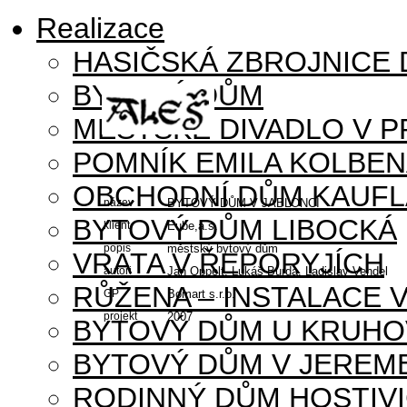
Realizace
HASIČSKÁ ZBROJNICE
BYTOVÝ DŮM
MĚSTSKÉ DIVADLO V P
POMNÍK EMILA KOLBE
OBCHODNÍ DŮM KAUFL
název
BYTOVÝ DŮM V JABLONCI
BYTOVÝ DŮM LIBOCKÁ
klient
Eube,a.s.
popis
městský bytový dům
VRATA V ŘEPORYJÍCH
autoři
Jan Oppelt, Lukáš Burda, Ladislav Vendel
RŮŽENA – INSTALACE 
GP
Bomart s.r.o.
projekt
2007
BYTOVÝ DŮM U KRUHO
BYTOVÝ DŮM V JEREM
RODINNÝ DŮM HOSTIV