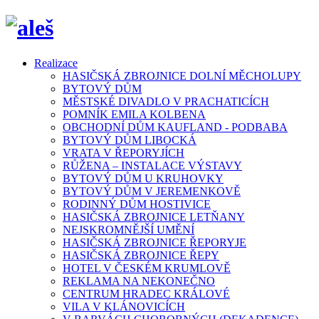
Realizace
HASIČSKÁ ZBROJNICE DOLNÍ MĚCHOLUPY
BYTOVÝ DŮM
MĚSTSKÉ DIVADLO V PRACHATICÍCH
POMNÍK EMILA KOLBENA
OBCHODNÍ DŮM KAUFLAND - PODBABA
BYTOVÝ DŮM LIBOCKÁ
VRATA V ŘEPORYJÍCH
RŮŽENA – INSTALACE VÝSTAVY
BYTOVÝ DŮM U KRUHOVKY
BYTOVÝ DŮM V JEREMENKOVĚ
RODINNÝ DŮM HOSTIVICE
HASIČSKÁ ZBROJNICE LETŇANY
NEJSKROMNĚJŠÍ UMĚNÍ
HASIČSKÁ ZBROJNICE ŘEPORYJE
HASIČSKÁ ZBROJNICE ŘEPY
HOTEL V ČESKÉM KRUMLOVĚ
REKLAMA NA NEKONEČNO
CENTRUM HRADEC KRÁLOVÉ
VILA V KLÁNOVICÍCH