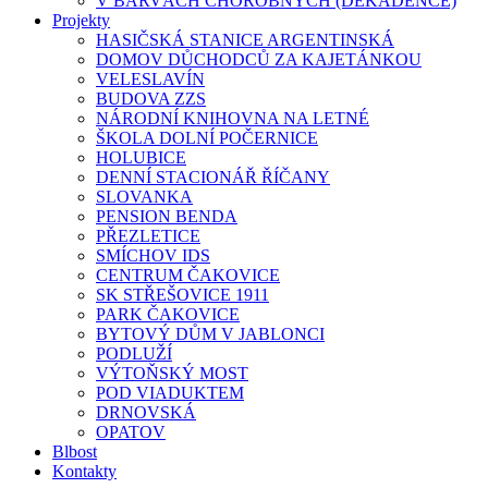
V BARVÁCH CHOROBNÝCH (DEKADENCE)
Projekty
HASIČSKÁ STANICE ARGENTINSKÁ
DOMOV DŮCHODCŮ ZA KAJETÁNKOU
VELESLAVÍN
BUDOVA ZZS
NÁRODNÍ KNIHOVNA NA LETNÉ
ŠKOLA DOLNÍ POČERNICE
HOLUBICE
DENNÍ STACIONÁŘ ŘÍČANY
SLOVANKA
PENSION BENDA
PŘEZLETICE
SMÍCHOV IDS
CENTRUM ČAKOVICE
SK STŘEŠOVICE 1911
PARK ČAKOVICE
BYTOVÝ DŮM V JABLONCI
PODLUŽÍ
VÝTOŇSKÝ MOST
POD VIADUKTEM
DRNOVSKÁ
OPATOV
Blbost
Kontakty