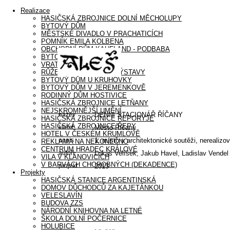
Realizace
HASIČSKÁ ZBROJNICE DOLNÍ MĚCHOLUPY
BYTOVÝ DŮM
MĚSTSKÉ DIVADLO V PRACHATICÍCH
POMNÍK EMILA KOLBENA
OBCHODNÍ DŮM KAUFLAND - PODBABA
BYTOVÝ DŮM LIBOCKÁ
VRATA V ŘEPORYJÍCH
RŮŽENA – INSTALACE VÝSTAVY
BYTOVÝ DŮM U KRUHOVKY
BYTOVÝ DŮM V JEREMENKOVĚ
RODINNÝ DŮM HOSTIVICE
HASIČSKÁ ZBROJNICE LETŇANY
NEJSKROMNĚJŠÍ UMĚNÍ
název
DENNÍ STACIONÁŘ ŘÍČANY
HASIČSKÁ ZBROJNICE ŘEPORYJE
HASIČSKÁ ZBROJNICE ŘEPY
klient
Město Říčany
HOTEL V ČESKÉM KRUMLOVĚ
popis
1. místo v architektonické soutěži, nerealizo
REKLAMA NA NEKONEČNO
CENTRUM HRADEC KRÁLOVÉ
autoři
Lukáš Velíšek, Jakub Havel, Ladislav Vendel
VILA V KLÁNOVICÍCH
V BARVÁCH CHOROBNÝCH (DEKADENCE)
projekt
2013
Projekty
HASIČSKÁ STANICE ARGENTINSKÁ
DOMOV DŮCHODCŮ ZA KAJETÁNKOU
VELESLAVÍN
BUDOVA ZZS
NÁRODNÍ KNIHOVNA NA LETNÉ
ŠKOLA DOLNÍ POČERNICE
HOLUBICE