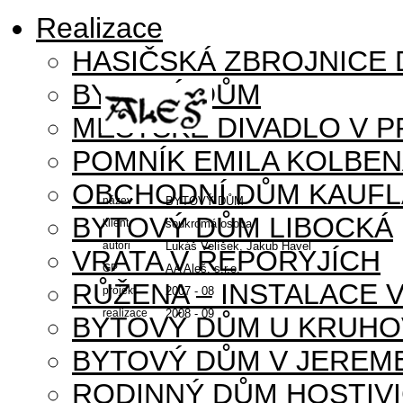
Realizace
HASIČSKÁ ZBROJNICE
BYTOVÝ DŮM
MĚSTSKÉ DIVADLO V P
POMNÍK EMILA KOLBE
OBCHODNÍ DŮM KAUFL
název
BYTOVÝ DŮM
BYTOVÝ DŮM LIBOCKÁ
klient
soukromá osoba
autoři
Lukáš Velíšek, Jakub Havel
VRATA V ŘEPORYJÍCH
GP
AA Aleš, s.r.o.
RŮŽENA – INSTALACE 
projekt
2007 - 08
realizace
2008 - 09
BYTOVÝ DŮM U KRUHO
BYTOVÝ DŮM V JEREM
RODINNÝ DŮM HOSTIV