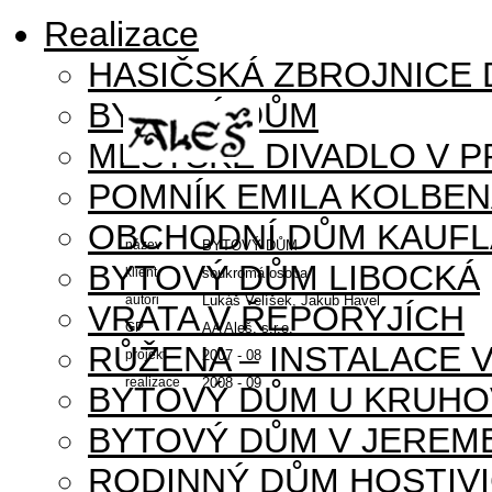
Realizace
HASIČSKÁ ZBROJNICE
BYTOVÝ DŮM
MĚSTSKÉ DIVADLO V P
POMNÍK EMILA KOLBE
OBCHODNÍ DŮM KAUFL
název
BYTOVÝ DŮM
BYTOVÝ DŮM LIBOCKÁ
klient
soukromá osoba
autoři
Lukáš Velíšek, Jakub Havel
VRATA V ŘEPORYJÍCH
GP
AA Aleš, s.r.o.
RŮŽENA – INSTALACE 
projekt
2007 - 08
realizace
2008 - 09
BYTOVÝ DŮM U KRUHO
BYTOVÝ DŮM V JEREM
RODINNÝ DŮM HOSTIV