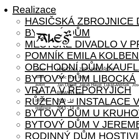
Realizace
HASIČSKÁ ZBROJNICE
BYTOVÝ DŮM
MĚSTSKÉ DIVADLO V P
POMNÍK EMILA KOLBE
OBCHODNÍ DŮM KAUFL
název
HASIČSKÁ ZBROJNICE ŘEPY
BYTOVÝ DŮM LIBOCKÁ
klient
Obec hl.m. Praha
autoři
Jan Oppelt, Jakub Havel, Lukáš Velíšek, Jos
VRATA V ŘEPORYJÍCH
GP
BOMART s.r.o.
RŮŽENA – INSTALACE 
projekt
2010 - 14
realizace
2013 - 14
BYTOVÝ DŮM U KRUHO
BYTOVÝ DŮM V JEREM
RODINNÝ DŮM HOSTIV