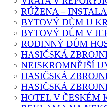
VRATA V ŘEPORYJÍ
RŮŽENA – INSTAL
BYTOVÝ DŮM U K
BYTOVÝ DŮM V J
RODINNÝ DŮM HOS
HASIČSKÁ ZBROJN
NEJSKROMNĚJŠÍ U
HASIČSKÁ ZBROJN
HASIČSKÁ ZBROJN
HOTEL V ČESKÉM