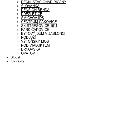
DENNÍ STACIONÁŘ ŘÍČANY
SLOVANKA
PENSION BENDA
PŘEZLETICE
SMÍCHOV IDS
CENTRUM ČAKOVICE
SK STŘEŠOVICE 1911
PARK ČAKOVICE
BYTOVÝ DŮM V JABLONCI
PODLUŽÍ
VÝTOŇSKÝ MOST
POD VIADUKTEM
DRNOVSKÁ
OPATOV
Blbost
Kontakty