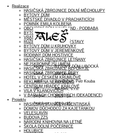
Realizace
HASIČSKÁ ZBROJNICE DOLNÍ MĚCHOLUPY
BYTOVÝ DŮM
MĚSTSKÉ DIVADLO V PRACHATICÍCH
POMNÍK EMILA KOLBENA
OBCHODNÍ DŮM KAUFLAND - PODBABA
BYTOVÝ DŮM LIBOCKÁ
VRATA V ŘEPORYJÍCH
RŮŽENA – INSTALACE VÝSTAVY
BYTOVÝ DŮM U KRUHOVKY
BYTOVÝ DŮM V JEREMENKOVĚ
RODINNÝ DŮM HOSTIVICE
HASIČSKÁ ZBROJNICE LETŇANY
NEJSKROMNĚJŠÍ UMĚNÍ
název
BYTOVÝ DŮM LIBOCKÁ
HASIČSKÁ ZBROJNICE ŘEPORYJE
HASIČSKÁ ZBROJNICE ŘEPY
klient
BM Develop
HOTEL V ČESKÉM KRUMLOVĚ
autoři
Jan Oppelt, Petr Kouba
REKLAMA NA NEKONEČNO
CENTRUM HRADEC KRÁLOVÉ
GP
AA Aleš, s.r.o.
VILA V KLÁNOVICÍCH
V BARVÁCH CHOROBNÝCH (DEKADENCE)
projekt
2013 - 14
Projekty
realizace
2014 - 15
HASIČSKÁ STANICE ARGENTINSKÁ
DOMOV DŮCHODCŮ ZA KAJETÁNKOU
VELESLAVÍN
BUDOVA ZZS
NÁRODNÍ KNIHOVNA NA LETNÉ
ŠKOLA DOLNÍ POČERNICE
HOLUBICE