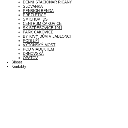
DENNÍ STACIONÁŘ ŘÍČANY
SLOVANKA
PENSION BENDA
PŘEZLETICE
SMÍCHOV IDS
CENTRUM ČAKOVICE
SK STŘEŠOVICE 1911
PARK ČAKOVICE
BYTOVÝ DŮM V JABLONCI
PODLUŽÍ
VÝTOŇSKÝ MOST
POD VIADUKTEM
DRNOVSKÁ
OPATOV
Blbost
Kontakty