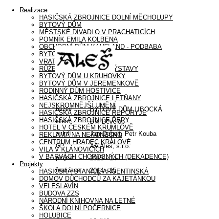
Realizace
HASIČSKÁ ZBROJNICE DOLNÍ MĚCHOLUPY
BYTOVÝ DŮM
MĚSTSKÉ DIVADLO V PRACHATICÍCH
POMNÍK EMILA KOLBENA
OBCHODNÍ DŮM KAUFLAND - PODBABA
BYTOVÝ DŮM LIBOCKÁ
VRATA V ŘEPORYJÍCH
RŮŽENA – INSTALACE VÝSTAVY
BYTOVÝ DŮM U KRUHOVKY
BYTOVÝ DŮM V JEREMENKOVĚ
RODINNÝ DŮM HOSTIVICE
HASIČSKÁ ZBROJNICE LETŇANY
NEJSKROMNĚJŠÍ UMĚNÍ
název
BYTOVÝ DŮM LIBOCKÁ
HASIČSKÁ ZBROJNICE ŘEPORYJE
HASIČSKÁ ZBROJNICE ŘEPY
klient
BM Develop
HOTEL V ČESKÉM KRUMLOVĚ
autoři
Jan Oppelt, Petr Kouba
REKLAMA NA NEKONEČNO
CENTRUM HRADEC KRÁLOVÉ
GP
AA Aleš, s.r.o.
VILA V KLÁNOVICÍCH
V BARVÁCH CHOROBNÝCH (DEKADENCE)
projekt
2013 - 14
Projekty
realizace
2014 - 15
HASIČSKÁ STANICE ARGENTINSKÁ
DOMOV DŮCHODCŮ ZA KAJETÁNKOU
VELESLAVÍN
BUDOVA ZZS
NÁRODNÍ KNIHOVNA NA LETNÉ
ŠKOLA DOLNÍ POČERNICE
HOLUBICE