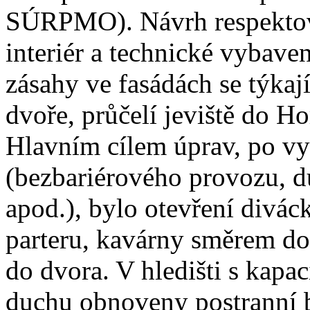
SÚRPMO). Návrh respektova
interiér a technické vybav
zásahy ve fasádách se týkaj
dvoře, průčelí jeviště do H
Hlavním cílem úprav, po vy
(bezbariérového provozu, d
apod.), bylo otevření divác
parteru, kavárny směrem d
do dvora. V hledišti s kapa
duchu obnoveny postranní b