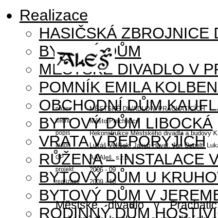
Realizace
HASIČSKÁ ZBROJNICE
BYTOVÝ DŮM
MĚSTSKÉ DIVADLO V P
POMNÍK EMILA KOLBE
OBCHODNÍ DŮM KAUFL
název
MĚSTSKÉ DIVADLO V PRACHATICÍCH
BYTOVÝ DŮM LIBOCKÁ
klient
Město Prachatice
popis
Rekonstrukce Městského divadla a budovy KI
VRATA V ŘEPORYJÍCH
autoři
Lukáš Velíšek, Jakub Havel, Jan Oppelt, Lu
RŮŽENA – INSTALACE 
GP
AA Aleš, s.r.o.
projekt
2006 - 09
BYTOVÝ DŮM U KRUHO
realizace
2009 - 10
BYTOVÝ DŮM V JEREM
Městské divadlo v Prachatic
RODINNÝ DŮM HOSTIV