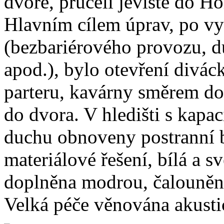
dvoře, průčelí jeviště do H
Hlavním cílem úprav, po vy
(bezbariérového provozu, d
apod.), bylo otevření divác
parteru, kavárny směrem d
do dvora. V hledišti s kapa
duchu obnoveny postranní b
materiálové řešení, bílá a s
doplněna modrou, čalouněn
Velká péče věnována akustic